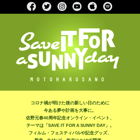
Navigated to
佐野
Twit
Inst
Dai
App
Spo
元春
ter:
agra
syM
le
tify:
オフ
@M
m:
usic
Mus
佐野
ィシ
oto
Hell
on
ic:佐
元春
ャル
We
oDa
You
野元
Fac
bSe
isyH
Tub
春
ebo
rver
ead
e
ok
s
ペー
ジ
コロナ禍が明けた後の新しい日のために
今ある夢や計画を大事に。
佐野元春40周年記念オンライン・イベント、
テーマは「SAVE IT FOR A SUNNY DAY」。
フィルム・フェスティバルや記念グッズ、